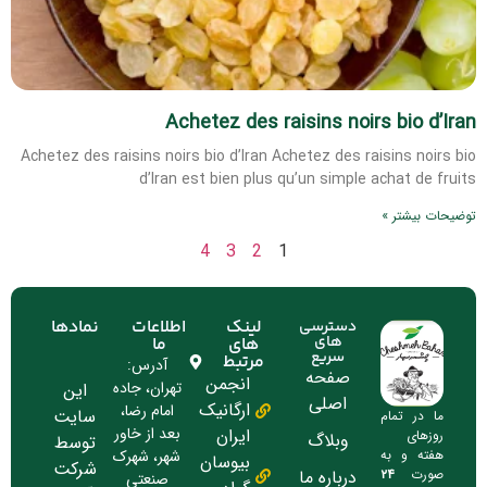
Achetez des raisins noirs bio d’Iran
Achetez des raisins noirs bio d’Iran Achetez des raisins noirs bio
d’Iran est bien plus qu’un simple achat de fruits
توضیحات بیشتر »
4
3
2
1
لینک
اطلاعات
نمادها
دسترسی
های
های
ما
سریع
مرتبط
آدرس:
صفحه
انجمن
تهران، جاده
این
اصلی
ارگانیک
امام رضا،
سایت
ما در تمام
بعد از خاور
ایران
روزهای
وبلاگ
توسط
شهر، شهرک
هفته و به
بیوسان
شرکت
درباره ما
صورت
۲۴
صنعتی