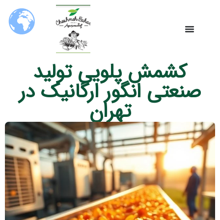
کشمش پلویی تولید
صنعتی انگور ارگانیک در
تهران