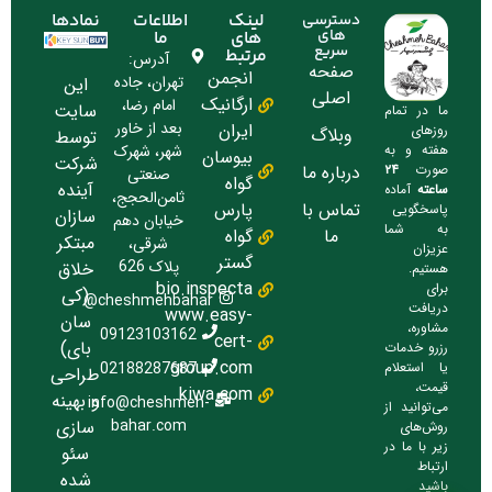
لینک
اطلاعات
نمادها
دسترسی
های
های
ما
سریع
مرتبط
آدرس:
صفحه
انجمن
تهران، جاده
این
اصلی
ارگانیک
امام رضا،
سایت
ما در تمام
بعد از خاور
ایران
روزهای
وبلاگ
توسط
شهر، شهرک
هفته و به
بیوسان
شرکت
درباره ما
صورت
۲۴
صنعتی
گواه
آینده
ساعته
آماده
ثامن‌الحجج،
تماس با
پارس
پاسخگویی
سازان
خیابان دهم
به شما
ما
گواه
مبتکر
شرقی،
عزیزان
گستر
پلاک 626
خلاق
هستیم.
bio.inspecta
برای
(کی
cheshmehbahar@
دریافت
www.easy-
سان
مشاوره،
09123103162
cert-
بای)
رزرو خدمات
group.com
02188287687
یا استعلام
طراحی
قیمت،
kiwa.com
و بهینه
info@cheshmeh-
می‌توانید از
bahar.com
سازی
روش‌های
زیر با ما در
سئو
ارتباط
شده
باشید