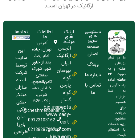
ارگانیک در تهران است.
لینک
اطلاعات
نمادها
دسترسی
های
های
ما
سریع
مرتبط
آدرس:
صفحه
انجمن
تهران، جاده
این
اصلی
ارگانیک
امام رضا،
سایت
ما در تمام
بعد از خاور
ایران
روزهای
وبلاگ
توسط
شهر، شهرک
هفته و به
بیوسان
شرکت
درباره ما
صورت
۲۴
صنعتی
گواه
آینده
ساعته
آماده
ثامن‌الحجج،
تماس با
پارس
پاسخگویی
سازان
خیابان دهم
به شما
ما
گواه
مبتکر
شرقی،
عزیزان
گستر
پلاک 626
خلاق
هستیم.
bio.inspecta
برای
(کی
cheshmehbahar@
دریافت
www.easy-
سان
مشاوره،
09123103162
cert-
بای)
رزرو خدمات
group.com
02188287687
یا استعلام
طراحی
قیمت،
kiwa.com